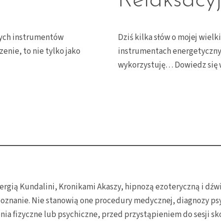
Relaksacy
łych instrumentów
Dziś kilka słów o mojej wielk
enie, to nie tylko jako
instrumentach energetycznyc
wykorzystuję…
Dowiedz się 
 energią Kundalini, Kronikami Akaszy, hipnozą ezoteryczną i 
oznanie. Nie stanowią one procedury medycznej, diagnozy psy
enia fizyczne lub psychiczne, przed przystąpieniem do sesji sk