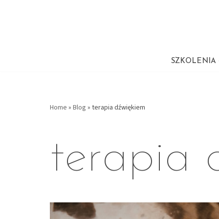
Przejdź
do
treści
SZKOLENIA
Home
»
Blog
»
terapia dźwiękiem
terapia 