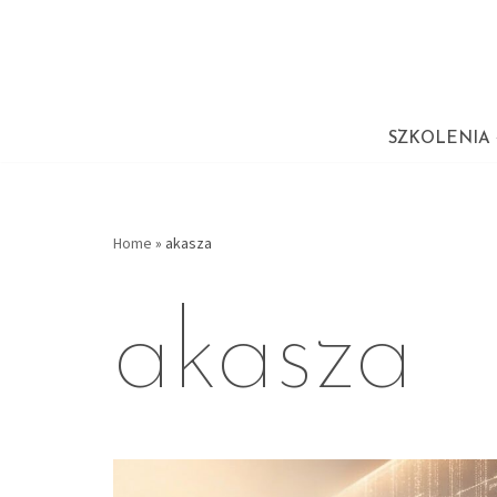
Przejdź
do
treści
SZKOLENIA
Home
»
akasza
akasza