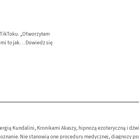
 i TikToku. „Otworzyłam
rzmi to jak…
Dowiedz się
 energią Kundalini, Kronikami Akaszy, hipnozą ezoteryczną i 
oznanie. Nie stanowią one procedury medycznej, diagnozy psy